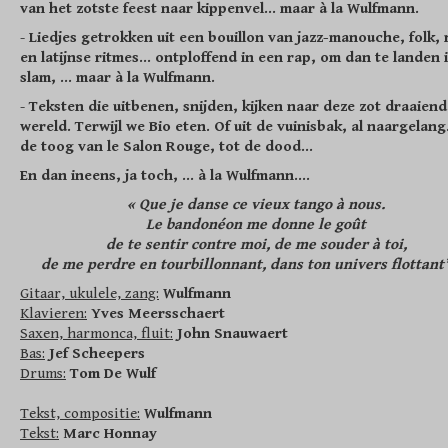
van het zotste feest naar kippenvel... maar à la Wulfmann.
-
Liedjes getrokken uit een bouillon van jazz-manouche, folk, 
en latijnse ritmes... ontploffend in een rap, om dan te landen 
slam, ... maar à la Wulfmann.
-
Teksten die uitbenen, snijden, kijken naar deze zot draaien
wereld. Terwijl we Bio eten. Of uit de vuinisbak, al naargelang
de toog van le Salon Rouge, tot de dood...
En dan ineens, ja toch, ... à la Wulfmann....
« Que je danse ce vieux tango à nous.
Le bandonéon me donne le goût
de te sentir contre moi, de me souder à toi,
de me perdre en tourbillonnant, dans ton univers flottant’.
Gitaar, ukulele, zang:
Wulfmann
Klavieren:
Yves Meersschaert
Saxen, harmonca, fluit:
John Snauwaert
Bas:
Jef Scheepers
Drums:
Tom De Wulf
Tekst, compositie:
Wulfmann
Tekst:
Marc Honnay