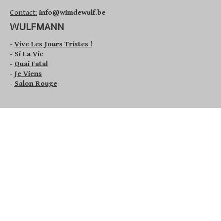
Contact:
info@wimdewulf.be
WULFMANN
-
Vive Les Jours Tristes !
-
Si La Vie
-
Quai Fatal
-
Je Viens
-
Salon Rouge