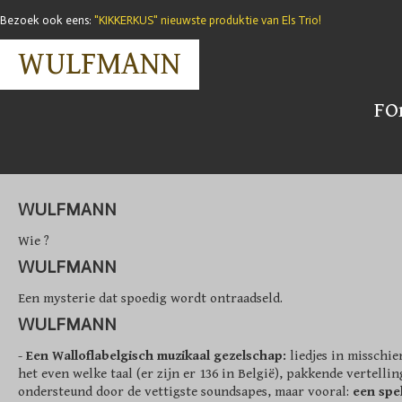
Bezoek ook eens:
"KIKKERKUS" nieuwste produktie van Els Trio!
WULFMANN
FO
WULFMANN
Wie ?
WULFMANN
Een mysterie dat spoedig wordt ontraadseld.
WULFMANN
-
Een Walloflabelgisch muzikaal gezelschap:
liedjes in misschi
het even welke taal (er zijn er 136 in België), pakkende vertellin
ondersteund door de vettigste soundsapes, maar vooral:
een spe